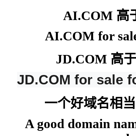
AI.COM 
AI.COM for sale
JD.COM 高
JD.COM for sale f
一个好域名相当
A good domain name